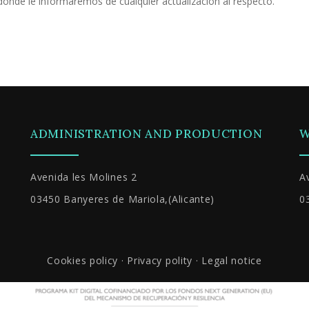
onde le informaremos de cualquier actualización al respecto.
ADMINISTRATION AND PRODUCTION
W
Avenida les Molines 2
A
03450 Banyeres de Mariola,(Alicante)
0
Cookies policy
·
Privacy polity
·
Legal notice