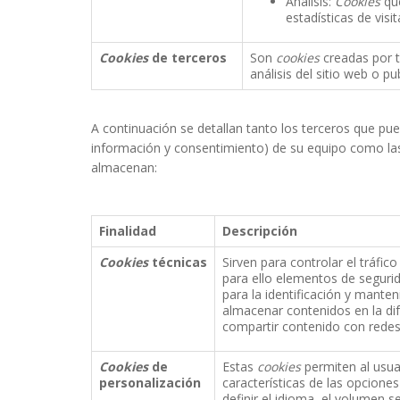
Análisis:
Cookies
que
some
estadísticas de visit
functionality
will
Cookies
de terceros
Son
cookies
creadas por te
disappear
análisis del sitio web o pu
from the
website.
A continuación se detallan tanto los terceros que pu
información y consentimiento) de su equipo como las 
Marketing
almacenan:
By sharing
your
interests and
behaviour as
Finalidad
Descripción
you visit our
site, you
Cookies
técnicas
Sirven para controlar el tráfic
increase the
para ello elementos de seguri
chance of
para la identificación y manten
seeing
almacenar contenidos en la di
personalised
compartir contenido con redes 
content and
offers.
Cookies
de
Estas
cookies
permiten al usuar
personalización
características de las opcione
definir el idioma, el volumen 