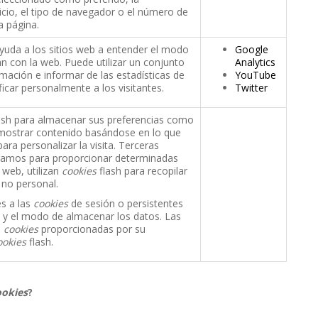
vicio, el tipo de navegador o el número de
a página.
ayuda a los sitios web a entender el modo
Google
an con la web. Puede utilizar un conjunto
Analytics
rmación e informar de las estadísticas de
YouTube
ificar personalmente a los visitantes.
Twitter
ash para almacenar sus preferencias como
 mostrar contenido basándose en lo que
ara personalizar la visita. Terceras
ramos para proporcionar determinadas
 web, utilizan
cookies
flash para recopilar
 no personal.
es a las
cookies
de sesión o persistentes
po y el modo de almacenar los datos. Las
s
cookies
proporcionadas por su
ookies
flash.
ookies
?