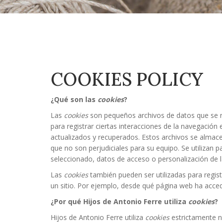
COOKIES POLICY
Necessary
These
¿
Qué son las
cookies
?
cookies
Las
cookies
son pequeños archivos de datos que se rec
are not
para registrar ciertas interacciones de la navegació
optional.
They are
actualizados y recuperados. Estos archivos se almac
needed for
que no son perjudiciales para su equipo. Se utilizan p
the
seleccionado, datos de acceso o personalización de l
website to
function.
Las
cookies
también pueden ser utilizadas para regis
un sitio. Por ejemplo, desde qué página web ha accedid
¿Por qué Hijos de Antonio Ferre utiliza
cookies
?
Statistics
In order for
Hijos de Antonio Ferre utiliza
cookies
estrictamente ne