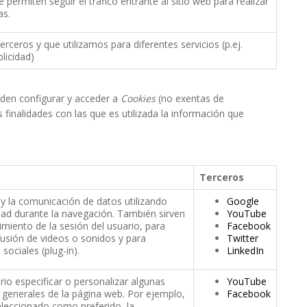
 permiten seguir el tráfico entrante al sitio web para realizar
as.
rceros y que utilizamos para diferentes servicios (p.ej.
blicidad)
eden configurar y acceder a
Cookies
(no exentas de
finalidades con las que es utilizada la información que
Terceros
o y la comunicación de datos utilizando
Google
dad durante la navegación. También sirven
YouTube
imiento de la sesión del usuario, para
Facebook
fusión de videos o sonidos y para
Twitter
sociales (plug-in).
LinkedIn
io especificar o personalizar algunas
YouTube
s generales de la página web. Por ejemplo,
Facebook
seleccionado como preferido, la