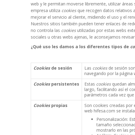
us to
web y le permitan moverse libremente, utilizar áreas
improve the
empresa utiliza
cookies
que recogen datos relativos al
website's
mejorar el servicio al cliente, midiendo el uso y el re
functionality
Nuestros sitios también pueden tener enlaces de red
and
no controla las
cookies
utilizadas por estas webs ext
structure,
sociales u otras webs ajenas, le aconsejamos revisar
based on
how the
¿Qué uso les damos a los diferentes tipos de
co
website is
used.
Cookies
de sesión
Las
cookies
de sesión son
navegando por la página w
Experience
In order for
Cookies
persistentes
Estas
cookies
quedan alma
our website
largo, facilitando así el c
to perform
parámetros cada vez que se
as well as
possible
Cookies
propias
Son cookies creadas por es
during your
web hifesa.com se instal
visit. If you
Personalización: Es
refuse
tamaño seleccionado
these
mostrarlo en las pró
cookies,