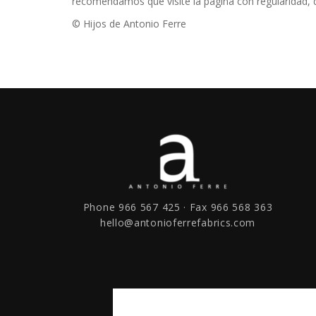
recomendamos que visite la página con regularidad, d
© Hijos de Antonio Ferre
Phone 966 567 425 · Fax 966 568 363
hello@antonioferrefabrics.com