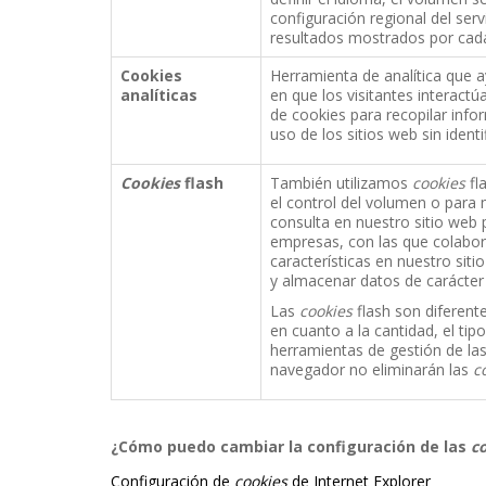
configuración regional del ser
resultados mostrados por cad
Cookies
Herramienta de analítica que 
analíticas
en que los visitantes interactú
de cookies para recopilar info
uso de los sitios web sin ident
Cookies
flash
También utilizamos
cookies
fl
el control del volumen o para
consulta en nuestro sitio web p
empresas, con las que colabo
características en nuestro sitio
y almacenar datos de carácter
Las
cookies
flash son diferent
en cuanto a la cantidad, el ti
herramientas de gestión de la
navegador no eliminarán las
c
¿Cómo puedo cambiar la configuración de las
c
Configuración de
cookies
de Internet Explorer