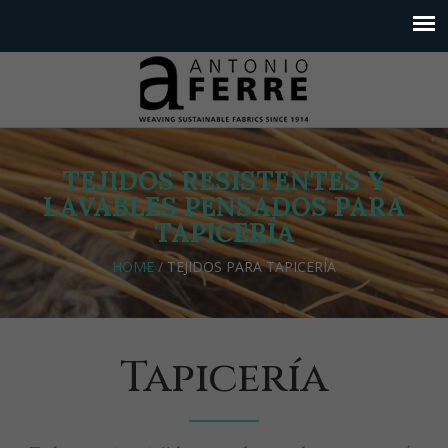
TEJIDOS RESISTENTES Y
LAVABLES PENSADOS PARA
TAPICERÍA
HOME
/
TEJIDOS PARA TAPICERÍA
Tapicería